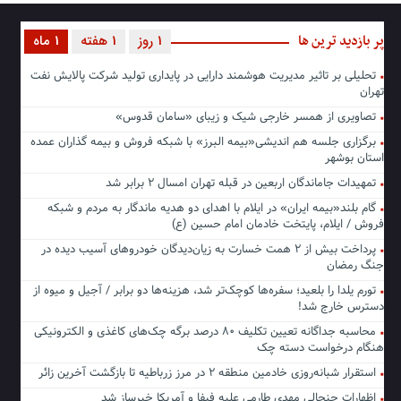
پر بازدید ترین ها
1 روز
1 هفته
1 ماه
تحلیلی بر تاثیر مدیریت هوشمند دارایی در پایداری تولید شرکت پالایش نفت
تهران
تصاویری از همسر خارجی شیک و زیبای «سامان قدوس»
برگزاری جلسه هم اندیشی«بیمه البرز» با شبکه فروش و بیمه گذاران عمده
استان بوشهر
تمهیدات جاماندگان اربعین در قبله تهران امسال ۲ برابر شد
گام بلند«بیمه ایران» در ایلام با اهدای دو هدیه ماندگار به مردم و شبکه
فروش / ایلام، پایتخت خادمان امام حسین (ع)
پرداخت بیش از ۲ همت خسارت به زیان‌دیدگان خودروهای آسیب دیده در
جنگ رمضان
تورم یلدا را بلعید؛ سفره‌ها کوچک‌تر شد، هزینه‌ها دو برابر / آجیل و میوه از
دسترس خارج شد!
محاسبه جداگانه تعیین تکلیف ۸۰ درصد برگه چک‌های کاغذی و الکترونیکی
هنگام درخواست دسته چک
استقرار شبانه‌روزی خادمین منطقه ۲ در مرز زرباطیه تا بازگشت آخرین زائر
اظهارات جنجالی مهدی طارمی علیه فیفا و آمریکا خبرساز شد