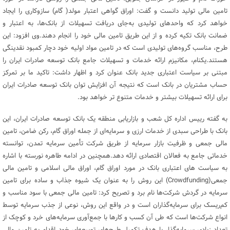
تامین مالی تولید دانست و گفت: اوراق گواهی اعتبار مولد( گام) سازوکاری را ایجاد
خواهد کرد که واحدهای تولیدی به‌جای دریافت تسهیلات از بانک‌ها، به اعتبار و
ضمانت بانک تکیه کرده و از این طریق تامین مالی خود را انجام دهند.وی افزود: این
طرح، مناسب گروه‌های تولیدی است که در تامین مواد اولیه خود دچار کمبود نقدینگی
هستند.یکنام، مکانیزم ارائه خدمات و تسهیلات جامع بانک توسعه صادرات ایران را
مبتنی بر سیاست اعتباری جدید بانک عنوان کرد و اظهار داشت: تاکید ما بر تمرکز
حساب مشتریان در بانک است که نتیجه آن افزایش توان بانک توسعه صادرات ایران
برای ارائه تسهیلات بیشتر و خدمات متنوع تر خواهد بود.
به گفته رییس اداره کل شعب و بازاریابی منطقه یک بانک توسعه صادرات ایران، این
بانک با طراحی سبدی از خدمات ارزی و سرمایه‌ای از جمله اوراق گام، رکن ضامن، تامین
مالی جمعی و ظرفیت بازار سرمایه از طریق شرکت تأمین سرمایه تمدن، توانسته
خدماتی جامع به فعالان اقتصادی ارائه دهد.همچنین در ادامه طاهره نورسته با اشاره
به سیاست های اعتباری بانک در مورد اوراق گام، اوراق مالی اسلامی و تامین مالی
جمعی(Crowdfunding) این روش را به عنوان یک شیوه جذاب و ساده برای تامین
سرمایه در گردش شرکت‌ها نام برد و تصریح کرد: تامین مالی جمعی با سود مناسب و
کم‌ریسک برای سرمایه‌گذاران است و در واقع این روش، نوعی از جذب سرمایه توسط
انواع شرکت‌ها است که طی آن کسب و کارها با جمع‌آوری سرمایه‌های خرد و کوچک از